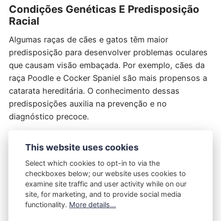
Condições Genéticas E Predisposição
Racial
Algumas raças de cães e gatos têm maior
predisposição para desenvolver problemas oculares
que causam visão embaçada. Por exemplo, cães da
raça Poodle e Cocker Spaniel são mais propensos a
catarata hereditária. O conhecimento dessas
predisposições auxilia na prevenção e no
diagnóstico precoce.
Além disso, a
miopia em cães
é uma condição que
This website uses cookies
pode afetar algumas raças, causando dificuldade em
Select which cookies to opt-in to via the
enxergar objetos distantes, o que pode ser
checkboxes below; our website uses cookies to
confundido com visão embaçada.
examine site traffic and user activity while on our
site, for marketing, and to provide social media
functionality.
More details...
Prevenção E Cuidados Para Manter A