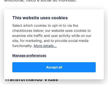
emocional, físico e social do indivíduo.
Consulta com Profissionais de Saúde
This website uses cookies
Antes de tomar a decisão, é recomendável conversar
Select which cookies to opt-in to via the
checkboxes below; our website uses cookies to
com um psicólogo ou psiquiatra para entender como
examine site traffic and user activity while on our
a adoção de um animal pode complementar o
site, for marketing, and to provide social media
tratamento. Profissionais capacitados podem indicar
functionality.
More details...
as melhores estratégias e alertar para possíveis
Manage preferences
desafios, garantindo que a experiência seja positiva.
Accept all
Histórias De Sucesso: Pets
Transformando Vidas
Diversos relatos pelo mundo demonstram como os
pets
mudaram a trajetória emocional de pessoas
com diferentes tipos de transtornos mentais.