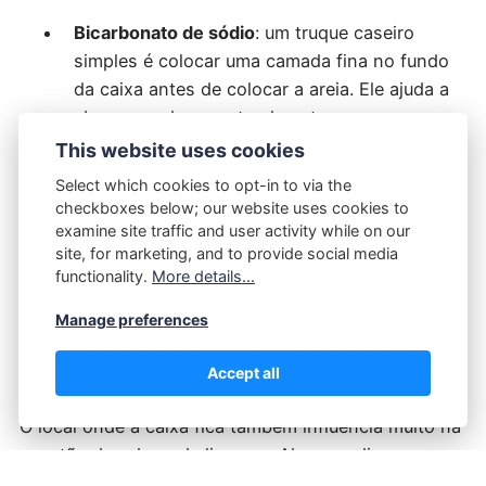
Bicarbonato de sódio
: um truque caseiro
simples é colocar uma camada fina no fundo
da caixa antes de colocar a areia. Ele ajuda a
absorver odores naturalmente.
This website uses cookies
👉
Atenção
: evite exagerar nos produtos
Select which cookies to opt-in to via the
perfumados. O olfato dos gatos é muito sensível, e
checkboxes below; our website uses cookies to
examine site traffic and user activity while on our
cheiros fortes podem afastá-los da caixa.
site, for marketing, and to provide social media
functionality.
More details...
Manage preferences
5. Escolha o Local Ideal para a Caixa de
Accept all
Areia
O local onde a caixa fica também influencia muito na
questão do odor e da limpeza. Algumas dicas: